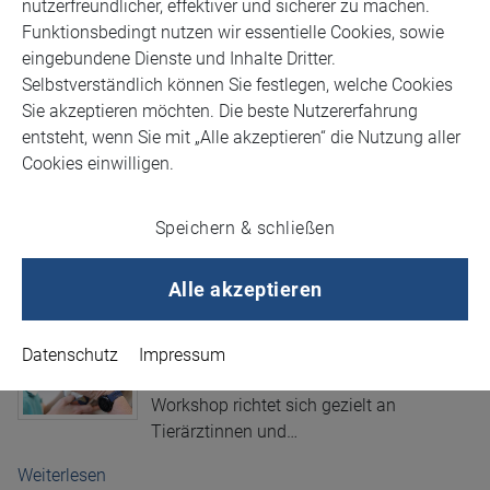
nutzerfreundlicher, effektiver und sicherer zu machen.
Funktionsbedingt nutzen wir essentielle Cookies, sowie
eingebundene Dienste und Inhalte Dritter.
Selbstverständlich können Sie festlegen, welche Cookies
Sie akzeptieren möchten. Die beste Nutzererfahrung
entsteht, wenn Sie mit „Alle akzeptieren“ die Nutzung aller
Cookies einwilligen.
Fortbildung
Speichern & schließen
Frakturbehandlung bei Hunden, Katzen & Exoten –
Fokus Kleinstpatienten
Alle akzeptieren
25.04.26 Eine Schlüsseltechnik für jede
ärztliche Praxis
Datenschutz
Impressum
Dieser praxisorientierte Wet Lab
Workshop richtet sich gezielt an
Tierärztinnen und…
Weiterlesen